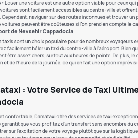
 :
Louer une voiture est une autre option viable pour ceux qu
voitures sont facilement accessibles au centre-ville et offre
Cependant, naviguer sur des routes inconnues et trouver un par
e voitures peuvent être coûteuses si l'on prend en compte le car
port de Nevsehir Cappadocia
.
 taxis sont un choix populaire pour de nombreux voyageurs en
ez facilement héler un taxi du centre-ville à l'aéroport. Bien qu
vent être assez chers, surtout aux heures de pointe. De plus, le
n et de l'heure de la journée, ce qui en fait une option imprév
axi : Votre Service de Taxi Ultime
adocia
t confortable, Damataxi offre des services de taxi exceptionne
e garantit que vous profitez d'un transfert sans encombre du ce
r sur l'excitation de votre voyage plutôt que sur la logistiqu