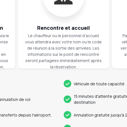
on
Rencontre et accueil
ia le
Le chauffeur ou le personnel d'accueil
Pa
prise
vous attendra avec votre nom ou le code
vé
n
de réunion à la sortie des arrivées. Les
ver
t en
informations sur le point de rencontre
a
 vous
seront partagées immédiatement après
on.
la réservation.
Véhicule de toute capacité
15 minutes d′attente gratuite
nulation de vol
destination
transferts depuis l′aéroport.
Annulation gratuite jusqu′à