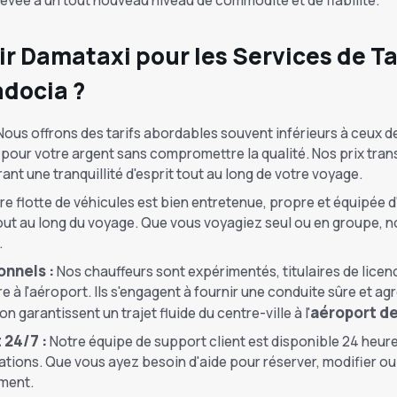
evée à un tout nouveau niveau de commodité et de fiabilité.
r Damataxi pour les Services de Tax
docia ?
ous offrons des tarifs abordables souvent inférieurs à ceux de
pour votre argent sans compromettre la qualité. Nos prix transp
ant une tranquillité d'esprit tout au long de votre voyage.
re flotte de véhicules est bien entretenue, propre et équip
out au long du voyage. Que vous voyagiez seul ou en groupe, 
.
onnels :
Nos chauffeurs sont expérimentés, titulaires de licen
re à l'aéroport. Ils s'engagent à fournir une conduite sûre et a
aéroport d
n garantissent un trajet fluide du centre-ville à l'
 24/7 :
Notre équipe de support client est disponible 24 heur
ions. Que vous ayez besoin d'aide pour réserver, modifier ou 
oment.