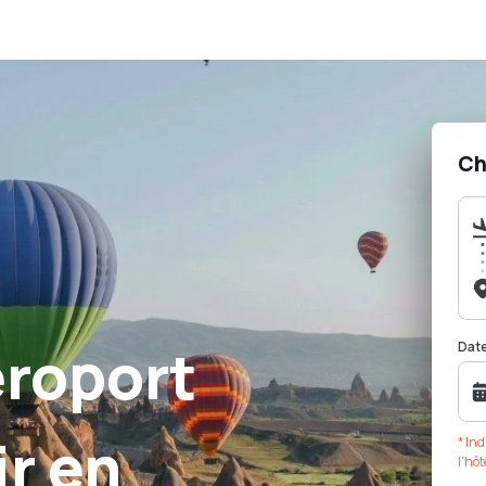
Ch
eroport
Dat
r en
* Ind
l'hôt