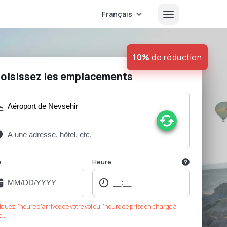
Français
10%
de réduction
oisissez les emplacements
e
Heure
iquez l'heure d'arrivée de votre vol ou l'heure de prise en charge à
el.