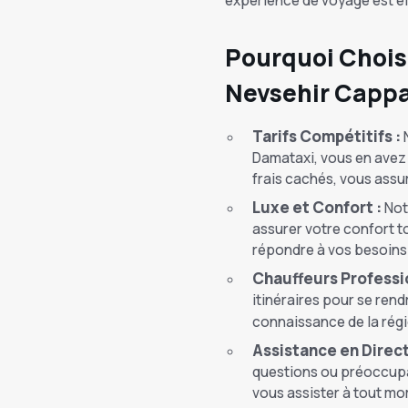
expérience de voyage est él
Pourquoi Choisi
Nevsehir Cappa
Tarifs Compétitifs :
N
Damataxi, vous en avez 
frais cachés, vous assur
Luxe et Confort :
Not
assurer votre confort t
répondre à vos besoins
Chauffeurs Professi
itinéraires pour se rend
connaissance de la régio
Assistance en Direct
questions ou préoccupat
vous assister à tout m