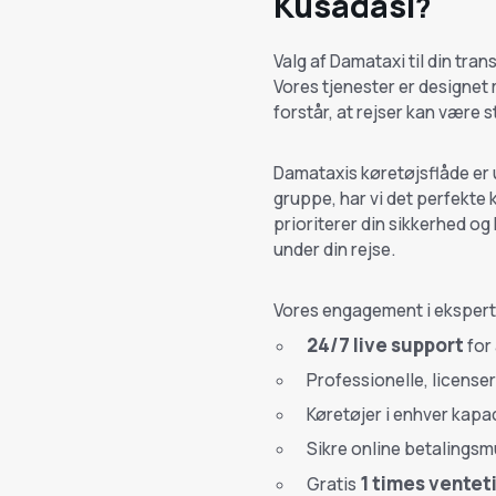
Kusadasi
?
Valg af Damataxi til din tran
Vores tjenester er designet 
forstår, at rejser kan være 
Damataxis køretøjsflåde er u
gruppe, har vi det perfekte 
prioriterer din sikkerhed o
under din rejse.
Vores engagement i ekspertise
24/7 live support
for 
Professionelle, licenser
Køretøjer i enhver kapac
Sikre online betalingsm
1 times ventet
Gratis