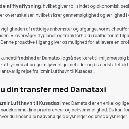
lde af flyaflysning
, hvilket giver ro i sindet og økonomisk bes
ler overraskelser, hvilket sikrer gennemsigtighed og ærlighed i 
igtigheden af rettidige ankomster og afgange. Vores chauffører
tiden. Vi overvåger flyplaner og trafikforhold i realtid for at tilp
nne proaktive tilgang giver os mulighed for at levere en prob
 kundetilfredshed er Damataxi også dedikeret til miljømæssig
-aftryk ved at bruge miljøvenlige metoder og brændstofeffekt
ansvarlig rejse fra Izmir Lufthavn til Kusadasi.
u din transfer med Damataxi
Izmir Lufthavn til Kusadasi
med Damataxi er en enkel og ligeti
imødekomme dine præferencer og bekvemmelighed. Du kan fore
vor du finder alle nødvendige oplysninger og prisoplysninger.