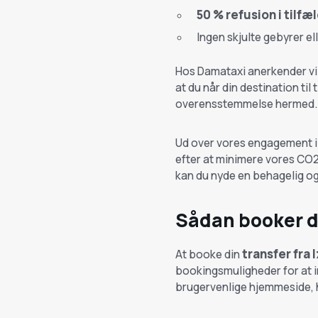
50 % refusion i tilfæ
Ingen skjulte gebyrer el
Hos Damataxi anerkender vi v
at du når din destination til 
overensstemmelse hermed. De
Ud over vores engagement i
efter at minimere vores CO2
kan du nyde en behagelig og 
Sådan booker d
transfer fra 
At booke din
bookingsmuligheder for at 
brugervenlige hjemmeside, h