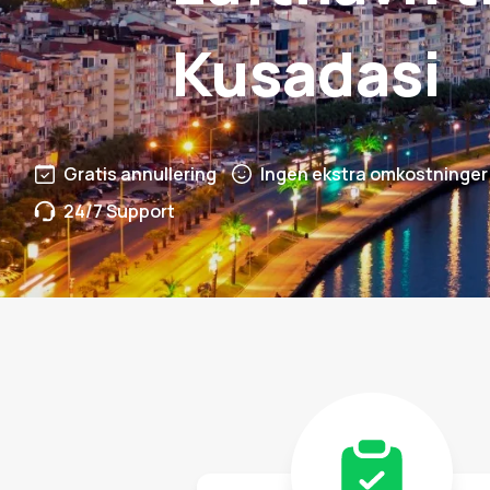
Kusadasi
Gratis annullering
Ingen ekstra omkostninger
24/7 Support