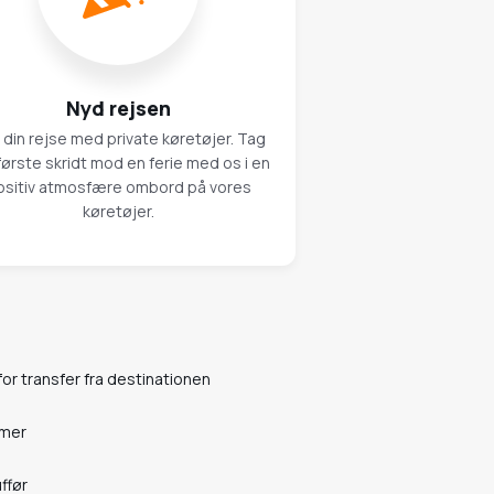
Nyd rejsen
 din rejse med private køretøjer. Tag
første skridt mod en ferie med os i en
ositiv atmosfære ombord på vores
køretøjer.
for transfer fra destinationen
imer
ffør