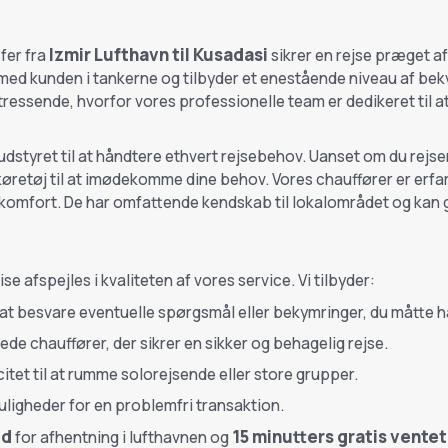
Izmir Lufthavn til Kusadasi
sfer fra
sikrer en rejse præget af
med kunden i tankerne og tilbyder et enestående niveau af bekv
stressende, hvorfor vores professionelle team er dedikeret til at
dstyret til at håndtere ethvert rejsebehov. Uanset om du rejser 
køretøj til at imødekomme dine behov. Vores chauffører er erfa
g komfort. De har omfattende kendskab til lokalområdet og kan 
 afspejles i kvaliteten af vores service. Vi tilbyder:
at besvare eventuelle spørgsmål eller bekymringer, du måtte h
ede chauffører, der sikrer en sikker og behagelig rejse.
itet til at rumme solorejsende eller store grupper.
uligheder for en problemfri transaktion.
id
15 minutters gratis ventet
for afhentning i lufthavnen og