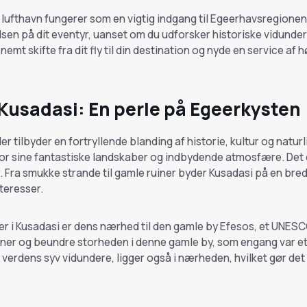
 lufthavn fungerer som en vigtig indgang til Egeerhavsregionen.
n på dit eventyr, uanset om du udforsker historiske vidundere e
emt skifte fra dit fly til din destination og nyde en service af h
Kusadasi: En perle på Egeerkysten
der tilbyder en fortryllende blanding af historie, kultur og natu
for sine fantastiske landskaber og indbydende atmosfære. Det e
 Fra smukke strande til gamle ruiner byder Kusadasi på en bred v
teresser.
oner i Kusadasi er dens nærhed til den gamle by Efesos, et UN
iner og beundre storheden i denne gamle by, som engang var e
f verdens syv vidundere, ligger også i nærheden, hvilket gør det 