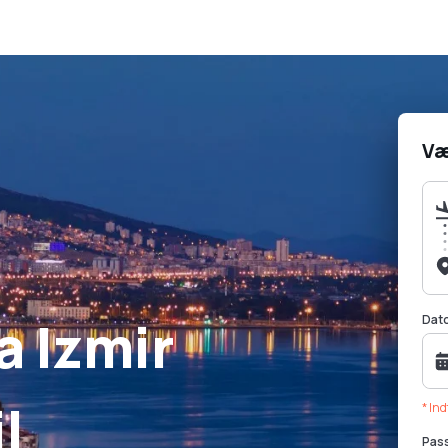
Væ
a Izmir
Dat
l
* In
Pas