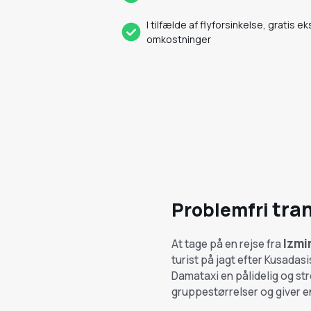
I tilfælde af flyforsinkelse, gratis 
omkostninger
tran
Problemfri
Izmi
At tage på en rejse fra
turist på jagt efter Kusadas
Damataxi en pålidelig og s
gruppestørrelser og giver en