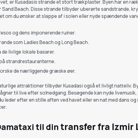
vet, er Kusadasis strande et stort trækplaster. Byen har en r
 Sand Beach. Disse strande tilbyder uberørte sandstrande, kry
et om du ønsker at slappe af i solen eller nyde spændende van
fesos og dens imponerende ruiner.
trande som Ladies Beach og Long Beach.
de livlige lokale basarer.
 på strandrestauranterne.
forske de nærliggende græske øer.
turlige attraktioner tilbyder Kusadasi også et livligt natteliv. 
ågner til live efter solnedgang. Besøgende kan nyde livemusik,
 leder efter en stille aften ved havet eller en nat med dans og s
cer.
transfer fra Izmir 
amataxi til din