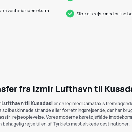
ekstra ventetid uden ekstra
Sikre din rejse med online b
sfer fra Izmir Lufthavn til Kusad
r Lufthavn til Kusadasi
er en leg med Damataxis fremragende
is solbeskinnede strande eller forretningsrejsende, der har brug 
tressfri rejseoplevelse. Vores moderne køretøjsflåde imødeko
 behagelig rejse til en af Tyrkiets mest elskede destinationer.