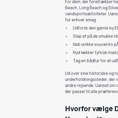
For dem, der foretrækker ha
Beach, Long Beach og Silver
vandsportsaktiviteter. Uans
for enhver smag.
Udforsk den gamle by E
Slap af på de smukke s
Køb unikke souvenirs på 
Nyd lækker tyrkisk mad
Tag en bådtur for at ud
Ud over sine historiske og na
underholdningssteder, der v
andre rejsende. Uanset om du
der passer til alle præferen
Hvorfor vælge D