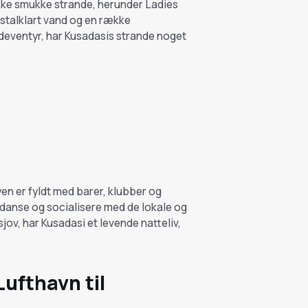
ække smukke strande, herunder Ladies
stalklart vand og en række
deventyr, har Kusadasis strande noget
Byen er fyldt med barer, klubber og
 danse og socialisere med de lokale og
jov, har Kusadasi et levende natteliv,
Lufthavn til