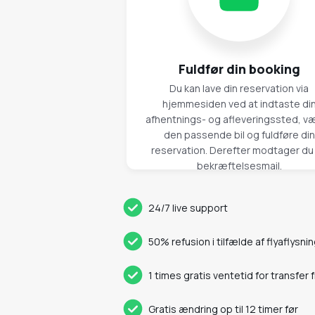
Fuldfør din booking
Du kan lave din reservation via
hjemmesiden ved at indtaste di
afhentnings- og afleveringssted, v
den passende bil og fuldføre din
reservation. Derefter modtager du
bekræftelsesmail.
24/7 live support
50% refusion i tilfælde af flyaflysni
1 times gratis ventetid for transfer 
Gratis ændring op til 12 timer før