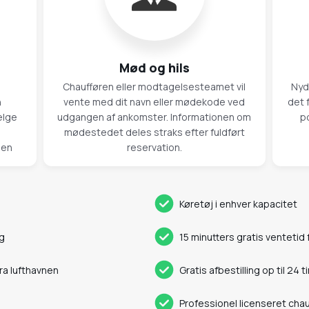
Mød og hils
Chaufføren eller modtagelsesteamet vil
Nyd
n
vente med dit navn eller mødekode ved
det 
ælge
udgangen af ankomster. Informationen om
p
mødestedet deles straks efter fuldført
 en
reservation.
Køretøj i enhver kapacitet
ng
15 minutters gratis ventetid 
fra lufthavnen
Gratis afbestilling op til 24 t
Professionel licenseret chau