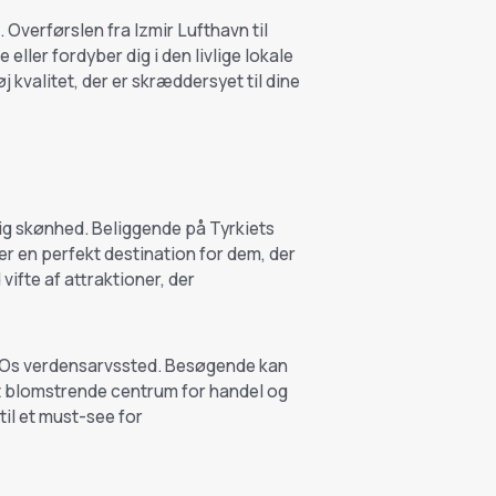
 Overførslen fra Izmir Lufthavn til
ller fordyber dig i den livlige lokale
øj kvalitet, der er skræddersyet til dine
rlig skønhed. Beliggende på Tyrkiets
r en perfekt destination for dem, der
ifte af attraktioner, der
ESCOs verdensarvssted. Besøgende kan
t blomstrende centrum for handel og
til et must-see for