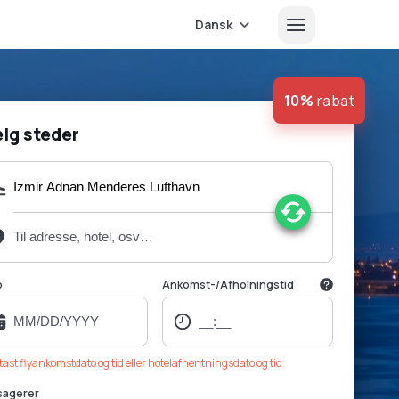
Dansk
10%
rabat
lg steder
o
Ankomst-/Afholningstid
dtast flyankomstdato og tid eller hotelafhentningsdato og tid
sagerer